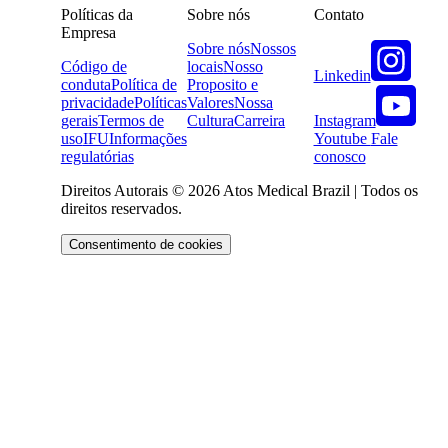
Políticas da
Sobre nós
Contato
Empresa
Sobre nós
Nossos
Código de
locais
Nosso
Linkedin
conduta
Política de
Proposito e
privacidade
Políticas
Valores
Nossa
Instagram
gerais
Termos de
Cultura
Carreira
Youtube
Fale
uso
IFU
Informações
conosco
regulatórias
Direitos Autorais © 2026 Atos Medical Brazil | Todos os
direitos reservados.
Consentimento de cookies