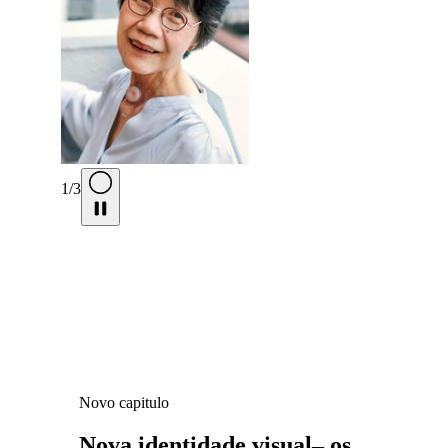
1
/
3
Novo capitulo
Nova identidade visual– os