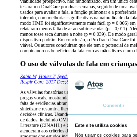
viabilidade prospectivo, não randomizado, em um único cent
testaram o DualCare por duas semanas, seguido de uma avali
usados para avaliar a fala, a função pulmonar e a preferênci
tolerado, com melhorias significativas na naturalidade da fal
modo HME foi significativamente mais fácil (p = 0,006) em 
relataram menos falta de ar ao subir escadas (p = 0,011). Al
menos tosse seca durante a noite (p = 0,039). De modo geral
dispositivo padrão. Em conclusão, o ProTrach DualCare foi p
viável. Os autores concluíram que ele tem o potencial de me
combinando os benefícios da fala com as mãos livres e um
O uso de válvulas de fala em criança
Zabih W, Holler T, Syed F, Russell L, Allegro J, Amin R. T
Respir Care. 2017 Dec;62(12):1594-1601.
As válvulas fonatórias unidirecionais ajudam as crianças com
pregas vocais, mostrando resultados promissores na melhori
falta de evidências abrangentes sobre o uso de válvulas fonat
Consentir
sintetizar e resumir a literatura existente para identificar l
decisões clínicas. Usando a estrutura metodológica de 5 et
de dados, incluindo OVID MEDLINE, EMBASE, PubMed, Web
Literature (CINAHL) e Google Scholar, artigos publicados e
Este site utiliza cookies
atenderam aos critérios de inclusão após a triagem e a anál
Nós usamos cookies para per
amostras dos estudos incluídos variou de 2 a 64 crianças, se