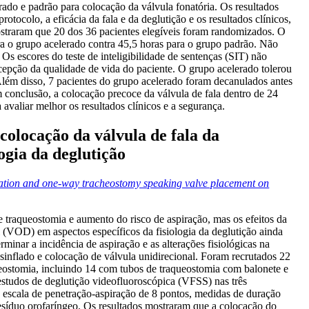
do e padrão para colocação da válvula fonatória. Os resultados
otocolo, a eficácia da fala e da deglutição e os resultados clínicos,
straram que 20 dos 36 pacientes elegíveis foram randomizados. O
ra o grupo acelerado contra 45,5 horas para o grupo padrão. Não
s escores do teste de inteligibilidade de sentenças (SIT) não
cepção da qualidade de vida do paciente. O grupo acelerado tolerou
 Além disso, 7 pacientes do grupo acelerado foram decanulados antes
conclusão, a colocação precoce da válvula de fala dentro de 24
avaliar melhor os resultados clínicos e a segurança.
colocação da válvula de fala da
ogia da deglutição
lation and one-way tracheostomy speaking valve placement on
e traqueostomia e aumento do risco de aspiração, mas os efeitos da
l (VOD) em aspectos específicos da fisiologia da deglutição ainda
erminar a incidência de aspiração e as alterações fisiológicas na
sinflado e colocação de válvula unidirecional. Foram recrutados 22
eostomia, incluindo 14 com tubos de traqueostomia com balonete e
estudos de deglutição videofluoroscópica (VFSS) nas três
 escala de penetração-aspiração de 8 pontos, medidas de duração
 resíduo orofaríngeo. Os resultados mostraram que a colocação do