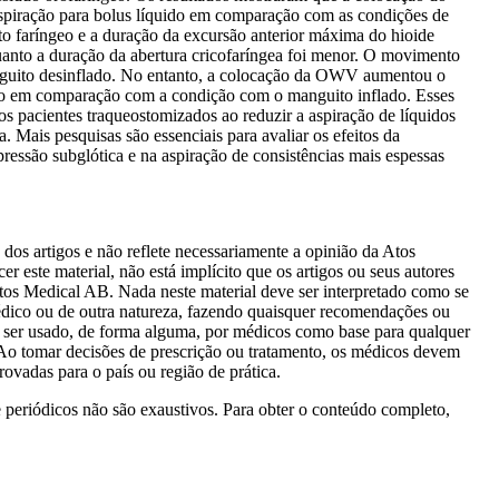
spiração para bolus líquido em comparação com as condições de
to faríngeo e a duração da excursão anterior máxima do hioide
anto a duração da abertura cricofaríngea foi menor. O movimento
nguito desinflado. No entanto, a colocação da OWV aumentou o
íngeo em comparação com a condição com o manguito inflado. Esses
 pacientes traqueostomizados ao reduzir a aspiração de líquidos
 Mais pesquisas são essenciais para avaliar os efeitos da
ressão subglótica e na aspiração de consistências mais espessas
 dos artigos e não reflete necessariamente a opinião da Atos
 este material, não está implícito que os artigos ou seus autores
os Medical AB. Nada neste material deve ser interpretado como se
dico ou de outra natureza, fazendo quaisquer recomendações ou
e ser usado, de forma alguma, por médicos como base para qualquer
 Ao tomar decisões de prescrição ou tratamento, os médicos devem
ovadas para o país ou região de prática.
e periódicos não são exaustivos. Para obter o conteúdo completo,