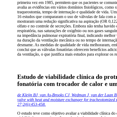
primeira vez em 1985, permitem que os pacientes se comuniq
avalia as evidências em vários domínios fisiológicos, como si
traqueostomia, tempo de internação e qualidade de vida. Uma
16 estudos que compararam o uso de válvulas de fala com a 
mostraram uma redução significativa na aspiração (OR 0,122
olfato e no controle de secreções. Embora não tenha havido d
respiratória, nas saturações de oxigênio ou nos gases sang
na impedância pulmonar expiratória final, indicando melhor 
na duração da ventilação mecânica ou no tempo de internaç
desmame. As medidas de qualidade de vida melhoraram, embor
conclui que as válvulas fonatórias oferecem benefícios adic
da ventilação, o que justifica mais estudos para explorar os r
Estudo de viabilidade clínica do pro
fonatória com trocador de calor e u
de Kleijn BJ, van As-Brooks CJ, Wedman J, van der Laan BFA
valve with heat and moisture exchanger for tracheotomized 
27;2(6):453-458.
O estudo teve como objetivo avaliar a viabilidade clínica d