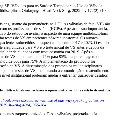
SE. Válvulas para os Surdos: Tempo para o Uso da Válvula
tidisciplinar. Otolaryngol Head Neck Surg. 2025 fev;172(2):710-
is angustiante da permanência na UTI. As válvulas de fala (VF) são
com os profissionais de saúde (HCPs). Apesar de sua importância,
ivo do estudo foi avaliar o impacto de uma equipe multidisciplinar
iar testes de VS em pacientes pós-traqueostomia. Os autores
1 pacientes submetidos a traqueostomia entre 2017 e 2023. O estudo
e elegibilidade para VS e o teste inicial de VS antes e depois da
sciplinar de cuidados com traqueostomia em 2019. Após a
teste de VS aumentaram de 75% para 95%, e a porcentagem de
mentou de 60% para 75%. A implementação do protocolo foi
ação da VS. A disseminação dos protocolos multidisciplinares
o para os testes de VS, melhorando a comunicação e o atendimento
 nível institucional poderiam ajudar a enfrentar quaisquer desafios
 fala unidirecionais em pacientes traqueostomizados: Uma revisão sistemática
al outcomes associated with use of one-way speaking valves on
 2019 Jul-Aug;48(4):356-364.
pacientes traqueostomizados. Essas válvulas, projetadas pela