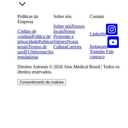
Políticas da
Sobre nós
Contato
Empresa
Sobre nós
Nossos
Código de
locais
Nosso
Linkedin
conduta
Política de
Proposito e
privacidade
Políticas
Valores
Nossa
Instagram
gerais
Termos de
Cultura
Carreira
Youtube
Fale
uso
IFU
Informações
conosco
regulatórias
Direitos Autorais © 2026 Atos Medical Brazil | Todos os
direitos reservados.
Consentimento de cookies