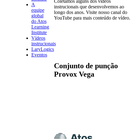
Coletamos alguns dos vídeos
A
instrucionais que desenvolvemos ao
equipe
longo dos anos. Visite nosso canal do
global
YouTube para mais conteúdo de vídeo.
do Atos
Learning
Institute
Vídeos
instrucionais
LaryLogics
Eventos
Conjunto de punção
Provox Vega